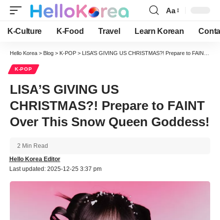
Aa
Font
Resizer
K-Culture
K-Food
Travel
Learn Korean
Conta
Hello Korea
>
Blog
>
K-POP
>
LISA’S GIVING US CHRISTMAS?! Prepare to FAINT Over This Snow Queen Goddess!
K-POP
LISA’S GIVING US
CHRISTMAS?! Prepare to FAINT
Over This Snow Queen Goddess!
2 Min Read
Hello Korea Editor
Last updated: 2025-12-25 3:37 pm