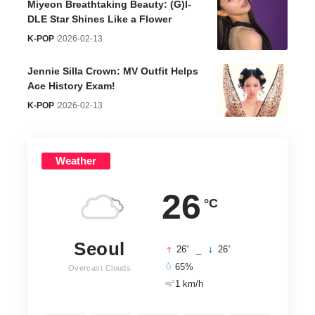
Miyeon Breathtaking Beauty: (G)I-
DLE Star Shines Like a Flower
K-POP
2026-02-13
Jennie Silla Crown: MV Outfit Helps
Ace History Exam!
K-POP
2026-02-13
Weather
26
°C
Seoul
°
°
26
_
26
65%
Overcast Clouds
1 km/h