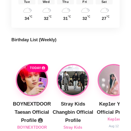
Tue
Wed
Thu
Fri
Sat
°C
°C
°C
°C
°C
34
32
31
32
27
Birthday List (Weekly
)
TODAY 🎂
BOYNEXTDOOR
Stray Kids
Kep1er Yujin
Taesan Official
Changbin Official
Official Profile
Kep1er
Profile 🎂
Profile
Aug 12
BOYNEXTDOOR
Stray Kids