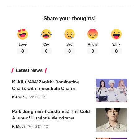
Share your thoughts!
Love
Cry
Sad
Angry
Wink
0
0
0
0
0
Latest News
KiiKii’s ‘404’ Zenith: Dominating
Charts with Irresistible Charm
K-POP
2026-02-13
Park Jung-min Transforms: The Cold
Allure of Humint’s Melodrama
K-Movie
2026-02-13