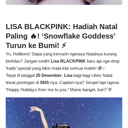
LISA BLACKPINK: Hadiah Natal
Paling 🔥! ‘Snowflake Goddess’
Turun ke Bumi! ⚡
Yo, Hellikers! Siapa yang kemarin ngerasa Natalnya kurang
berkilau? Jangan sedih!
Lisa BLACKPINK
baru aja nge-drop
‘kado’ spesial yang bikin mata kita semua melek! 🎁✨
Tepat di tanggal
25 Desember
,
Lisa
bagi-bagi vibes Natal
lewat postingan di
SNS
-nya. Caption-nya? Simpel tapi ngena:
“Happy Holidays from me to you.” Manis banget, kan? 💯