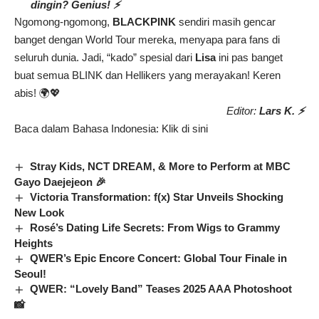
dingin? Genius! ⚡
Ngomong-ngomong,
BLACKPINK
sendiri masih gencar
banget dengan World Tour mereka, menyapa para fans di
seluruh dunia. Jadi, “kado” spesial dari
Lisa
ini pas banget
buat semua BLINK dan Hellikers yang merayakan! Keren
abis! 🌍💖
Editor:
Lars K. ⚡
Baca dalam Bahasa Indonesia:
Klik di sini
Stray Kids, NCT DREAM, & More to Perform at MBC
Gayo Daejejeon 🎉
Victoria Transformation: f(x) Star Unveils Shocking
New Look
Rosé’s Dating Life Secrets: From Wigs to Grammy
Heights
QWER’s Epic Encore Concert: Global Tour Finale in
Seoul!
QWER: “Lovely Band” Teases 2025 AAA Photoshoot
📸