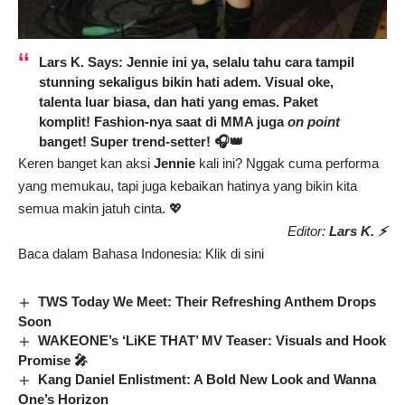
Lars K. Says: Jennie ini ya, selalu tahu cara tampil
stunning sekaligus bikin hati adem. Visual oke,
talenta luar biasa, dan hati yang emas. Paket
komplit! Fashion-nya saat di MMA juga
on point
banget! Super trend-setter! 🎧👑
Keren banget kan aksi
Jennie
kali ini? Nggak cuma performa
yang memukau, tapi juga kebaikan hatinya yang bikin kita
semua makin jatuh cinta. 💖
Editor:
Lars K. ⚡
Baca dalam Bahasa Indonesia:
Klik di sini
TWS Today We Meet: Their Refreshing Anthem Drops
Soon
WAKEONE’s ‘LiKE THAT’ MV Teaser: Visuals and Hook
Promise 🎤
Kang Daniel Enlistment: A Bold New Look and Wanna
One’s Horizon