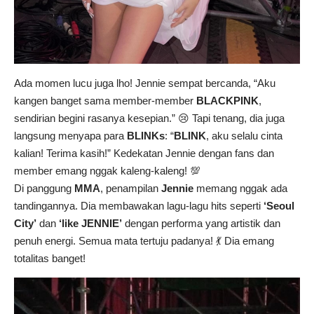
Ada momen lucu juga lho! Jennie sempat bercanda, “Aku
kangen banget sama member-member
BLACKPINK
,
sendirian begini rasanya kesepian.” 😢 Tapi tenang, dia juga
langsung menyapa para
BLINKs
: “
BLINK
, aku selalu cinta
kalian! Terima kasih!” Kedekatan Jennie dengan fans dan
member emang nggak kaleng-kaleng! 💯
Di panggung
MMA
, penampilan
Jennie
memang nggak ada
tandingannya. Dia membawakan lagu-lagu hits seperti
‘Seoul
City’
dan
‘like JENNIE’
dengan performa yang artistik dan
penuh energi. Semua mata tertuju padanya! 💃 Dia emang
totalitas banget!