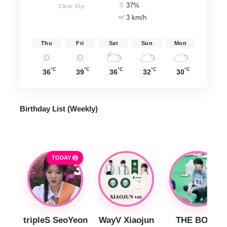
37%
Clear Sky
3 km/h
Thu
Fri
Sat
Sun
Mon
°C
°C
°C
°C
°C
36
39
36
32
30
Birthday List (Weekly
)
TODAY 🎂
tripleS SeoYeon
WayV Xiaojun
THE BOYZ