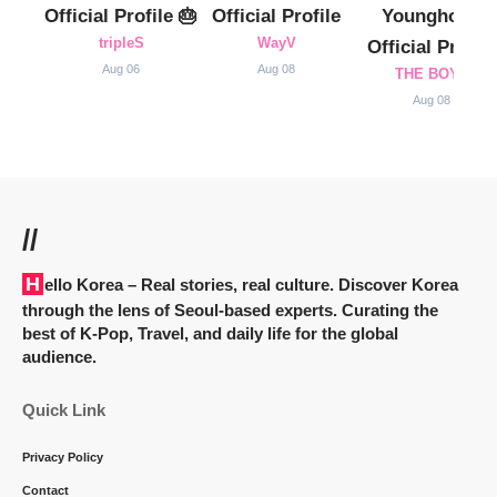
Official Profile 🎂
Official Profile
Younghoon
tripleS
WayV
Official Profile
Aug 06
Aug 08
THE BOYZ
Aug 08
//
Hello Korea
– Real stories, real culture. Discover Korea
through the lens of Seoul-based experts. Curating the
best of K-Pop, Travel, and daily life for the global
audience.
Quick Link
Privacy Policy
Contact