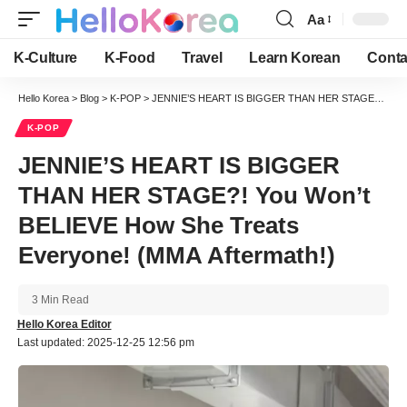
Aa
Font
Resizer
K-Culture
K-Food
Travel
Learn Korean
Conta
Hello Korea
>
Blog
>
K-POP
>
JENNIE’S HEART IS BIGGER THAN HER STAGE?! You Won’t BELIEVE How She Treats Everyone! (MMA Aftermath!)
K-POP
JENNIE’S HEART IS BIGGER
THAN HER STAGE?! You Won’t
BELIEVE How She Treats
Everyone! (MMA Aftermath!)
3 Min Read
Hello Korea Editor
Last updated: 2025-12-25 12:56 pm