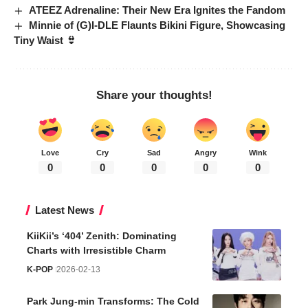
ATEEZ Adrenaline: Their New Era Ignites the Fandom
Minnie of (G)I-DLE Flaunts Bikini Figure, Showcasing
Tiny Waist 👙
Share your thoughts!
Love
Cry
Sad
Angry
Wink
0
0
0
0
0
Latest News
KiiKii’s ‘404’ Zenith: Dominating
Charts with Irresistible Charm
K-POP
2026-02-13
Park Jung-min Transforms: The Cold