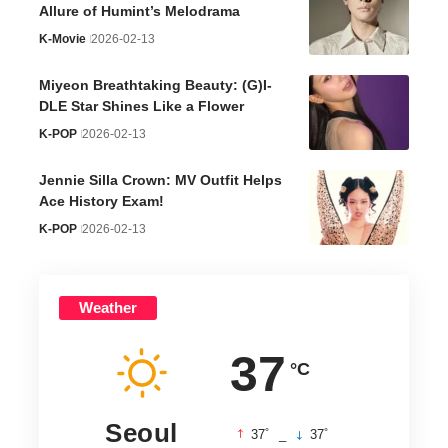
Allure of Humint’s Melodrama
K-Movie
2026-02-13
Miyeon Breathtaking Beauty: (G)I-
DLE Star Shines Like a Flower
K-POP
2026-02-13
Jennie Silla Crown: MV Outfit Helps
Ace History Exam!
K-POP
2026-02-13
Weather
37
°C
Seoul
°
°
37
_
37