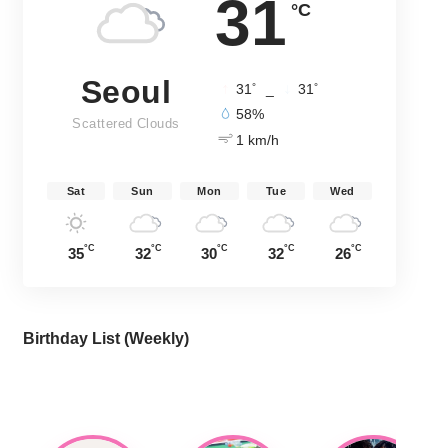
31
°C
Seoul
°
°
31
_
31
58%
Scattered Clouds
1 km/h
Sat
Sun
Mon
Tue
Wed
°C
°C
°C
°C
°C
35
32
30
32
26
Birthday List (Weekly
)