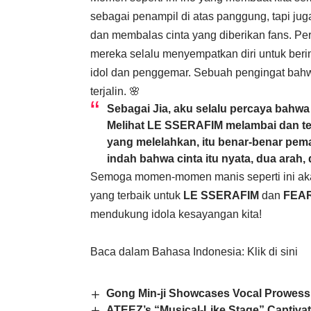
sebagai penampil di atas panggung, tapi ju
dan membalas cinta yang diberikan fans. Pe
mereka selalu menyempatkan diri untuk berinte
idol dan penggemar. Sebuah pengingat bahwa
terjalin. 🌸
Sebagai Jia, aku selalu percaya bahwa 
Melihat LE SSERAFIM melambai dan t
yang melelahkan, itu benar-benar p
indah bahwa cinta itu nyata, dua arah,
Semoga momen-momen manis seperti ini akan 
yang terbaik untuk
LE SSERAFIM
dan
FEA
mendukung idola kesayangan kita!
Baca dalam Bahasa Indonesia:
Klik di sini
Gong Min-ji Showcases Vocal Prowess
ATEEZ’s “Musical-Like Stage” Captiva