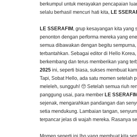
berkumpul untuk merayakan pencapaian luar
selalu berhasil mencuri hati kita,
LE SSERA
LE SSERAFIM
, grup kesayangan kita yang s
penonton dengan performa mereka yang enerj
semua dibawakan dengan begitu sempurna, 
terbantahkan. Sebagai editor di Hello Kore
berkembang dan terus memberikan yang terb
2025
ini, seperti biasa, sukses membuat ka
Tapi, Sobat Hello, ada satu momen setelah
meleleh, sungguh! 🥺 Setelah semua riuh re
panggung usai, para member
LE SSERAFI
sejenak, mengarahkan pandangan dan seny
setia mendukung. Lambaian tangan, senyuman
terpancar jelas di wajah mereka. Rasanya se
Momen seperti ini lho yang membuat kita sem