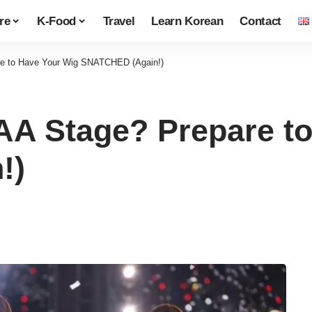
re
K-Food
Travel
Learn Korean
Contact
e to Have Your Wig SNATCHED (Again!)
A Stage? Prepare to
!)