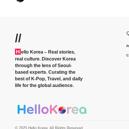
Q
//
P
H
ello Korea
– Real stories,
C
real culture. Discover Korea
through the lens of Seoul-
based experts. Curating the
best of K-Pop, Travel, and daily
life for the global audience.
© 2025 Hello Korea. All Rights Reserved.