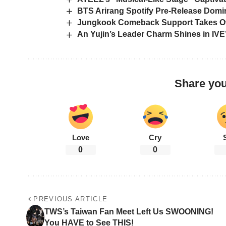
BTS Arirang Spotify Pre-Release Domin
Jungkook Comeback Support Takes Ov
An Yujin’s Leader Charm Shines in IVE’
Share you
Love
Cry
0
0
PREVIOUS ARTICLE
TWS’s Taiwan Fan Meet Left Us SWOONING!
You HAVE to See THIS!