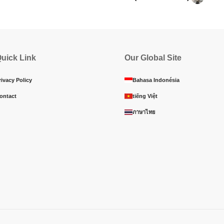
uick Link
Our Global Site
rivacy Policy
Bahasa Indonésia
ontact
tiếng Việt
ภาษาไทย