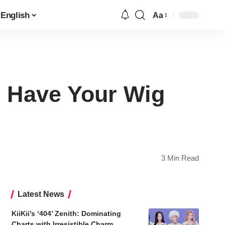
English
Aa
Font
Resizer
 Have Your Wig
3 Min Read
Latest News
KiiKii’s ‘404’ Zenith: Dominating
Charts with Irresistible Charm