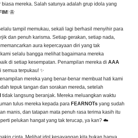
 biasa mereka. Salah satunya adalah grup idola yang
FIM
! 🦋
elalu tampil memukau, sekali lagi berhasil menyihir para
ik dan penuh karisma. Setiap gerakan, setiap nada,
memancarkan aura kepercayaan diri yang tak
a, kami selalu bangga melihat bagaimana mereka
aik di setiap kesempatan. Penampilan mereka di
AAA
mi semua terpukau! ✨
 penampilan mereka yang benar-benar membuat hati kami
ndah tepuk tangan dan sorakan mereda, setelah
M
tidak langsung beranjak. Mereka meluangkan waktu
uman tulus mereka kepada para
FEARNOTs
yang sudah
 manis, dan tatapan mata penuh rasa terima kasih itu
perti pelukan hangat yang tak terucap, ya kan? ☁️
akin cinta. Melihat idol kesayangan kita bukan hanya