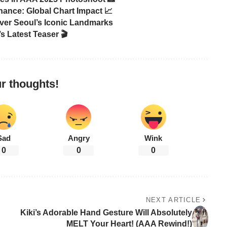
ance: Global Chart Impact 📈
er Seoul’s Iconic Landmarks
s Latest Teaser 🎬
r thoughts!
Sad
Angry
Wink
0
0
0
NEXT ARTICLE
Kiki’s Adorable Hand Gesture Will Absolutely
MELT Your Heart! (AAA Rewind!)