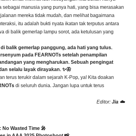
ga sebagai manusia yang punya hati, yang bisa merasakan
rjalanan mereka tidak mudah, dan melihat bagaimana
raksi, itu adalah bukti nyata ikatan tak terputus antara
 di balik gemerlap lampu sorot, ada ketulusan yang
di balik gemerlap panggung, ada hati yang tulus.
ersenyum pada FEARNOTs setelah penampilan
emandangan yang mengharukan. Sebuah pengingat
 dan selalu layak dirayakan. ✨🦋
terus terukir dalam sejarah K-Pop, ya! Kita doakan
RNOTs
di seluruh dunia. Jangan lupa untuk terus
Editor:
Jia ☁️
: No Wasted Time 🎤
tes in AAA 2025 Photoshoot 📸