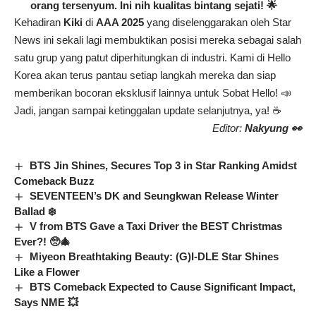
orang tersenyum. Ini nih kualitas bintang sejati! 🌟
Kehadiran
Kiki
di
AAA 2025
yang diselenggarakan oleh Star
News ini sekali lagi membuktikan posisi mereka sebagai salah
satu grup yang patut diperhitungkan di industri. Kami di Hello
Korea akan terus pantau setiap langkah mereka dan siap
memberikan bocoran eksklusif lainnya untuk Sobat Hello! 📣
Jadi, jangan sampai ketinggalan update selanjutnya, ya! ☕️
Editor:
Nakyung 👀
BTS Jin Shines, Secures Top 3 in Star Ranking Amidst
Comeback Buzz
SEVENTEEN’s DK and Seungkwan Release Winter
Ballad ❄️
V from BTS Gave a Taxi Driver the BEST Christmas
Ever?! 🥺🎄
Miyeon Breathtaking Beauty: (G)I-DLE Star Shines
Like a Flower
BTS Comeback Expected to Cause Significant Impact,
Says NME 💥