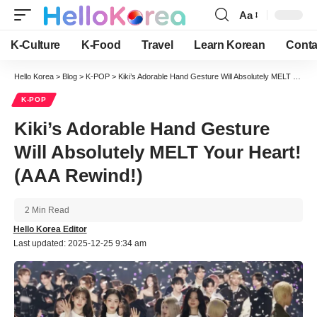
Aa
Font
Resizer
K-Culture
K-Food
Travel
Learn Korean
Conta
Hello Korea
>
Blog
>
K-POP
>
Kiki’s Adorable Hand Gesture Will Absolutely MELT Your Heart! (AAA Rewind!)
K-POP
Kiki’s Adorable Hand Gesture
Will Absolutely MELT Your Heart!
(AAA Rewind!)
2 Min Read
Hello Korea Editor
Last updated: 2025-12-25 9:34 am