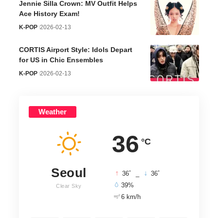
Jennie Silla Crown: MV Outfit Helps
Ace History Exam!
K-POP
2026-02-13
CORTIS Airport Style: Idols Depart
for US in Chic Ensembles
K-POP
2026-02-13
Weather
36
°C
Seoul
°
°
36
_
36
39%
Clear Sky
6 km/h