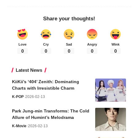
Share your thoughts!
Love
Cry
Sad
Angry
Wink
0
0
0
0
0
Latest News
KiiKii’s ‘404’ Zenith: Dominating
Charts with Irresistible Charm
K-POP
2026-02-13
Park Jung-min Transforms: The Cold
Allure of Humint’s Melodrama
K-Movie
2026-02-13