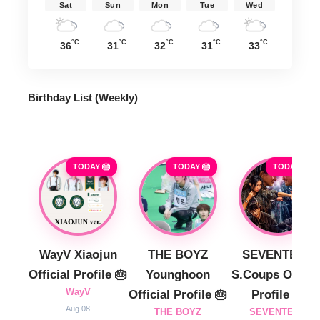
Sat
Sun
Mon
Tue
Wed
°C
°C
°C
°C
°C
36
31
32
31
33
Birthday List (Weekly
)
TODAY 🎂
TODAY 🎂
TODAY 🎂
WayV Xiaojun
THE BOYZ
SEVENTEEN
Official Profile 🎂
Younghoon
S.Coups Officia
WayV
Official Profile 🎂
Profile 🎂
Aug 08
THE BOYZ
SEVENTEEN