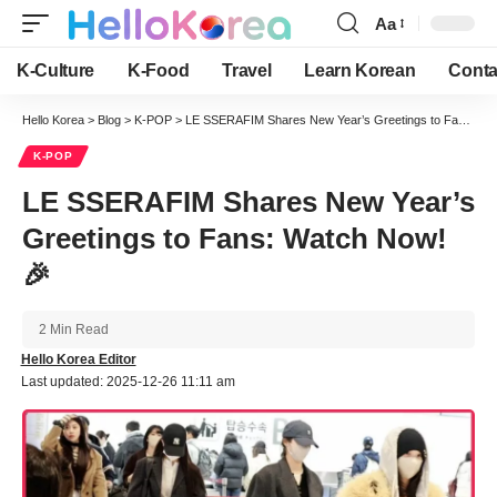
Aa
Font
Resizer
K-Culture
K-Food
Travel
Learn Korean
Conta
Hello Korea
>
Blog
>
K-POP
>
LE SSERAFIM Shares New Year’s Greetings to Fans: Watch Now! 🎉
K-POP
LE SSERAFIM Shares New Year’s
Greetings to Fans: Watch Now!
🎉
2 Min Read
Hello Korea Editor
Last updated: 2025-12-26 11:11 am