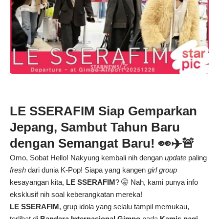
LE SSERAFIM Siap Gemparkan
Jepang, Sambut Tahun Baru
dengan Semangat Baru! 👀✈️🚨
Omo, Sobat Hello! Nakyung kembali nih dengan
update
paling
fresh
dari dunia K-Pop! Siapa yang kangen
girl group
kesayangan kita,
LE SSERAFIM
? 🤫 Nah, kami punya info
eksklusif nih soal keberangkatan mereka!
LE SSERAFIM
, grup idola yang selalu tampil memukau,
terlihat di
Bandara Internasional Gimpo
pada
Kamis pagi,