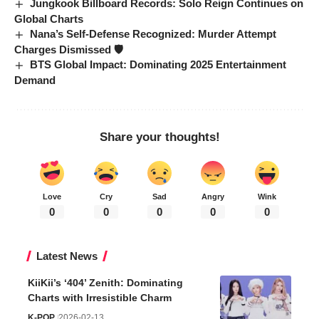
Jungkook Billboard Records: Solo Reign Continues on
Global Charts
Nana’s Self-Defense Recognized: Murder Attempt
Charges Dismissed 🛡️
BTS Global Impact: Dominating 2025 Entertainment
Demand
Share your thoughts!
Love
Cry
Sad
Angry
Wink
0
0
0
0
0
Latest News
KiiKii’s ‘404’ Zenith: Dominating
Charts with Irresistible Charm
K-POP
2026-02-13