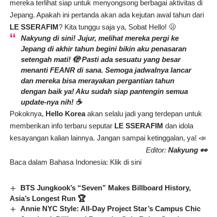
mereka terlihat siap untuk menyongsong berbagai aktivitas di
Jepang. Apakah ini pertanda akan ada kejutan awal tahun dari
LE SSERAFIM
? Kita tunggu saja ya, Sobat Hello! 🫢
Nakyung di sini! Jujur, melihat mereka pergi ke
Jepang di akhir tahun begini bikin aku penasaran
setengah mati! 🫣 Pasti ada sesuatu yang besar
menanti FEANR di sana. Semoga jadwalnya lancar
dan mereka bisa merayakan pergantian tahun
dengan baik ya! Aku sudah siap pantengin semua
update-nya nih! ☕️
Pokoknya,
Hello Korea
akan selalu jadi yang terdepan untuk
memberikan info terbaru seputar
LE SSERAFIM
dan idola
kesayangan kalian lainnya. Jangan sampai ketinggalan, ya! 📣
Editor:
Nakyung 👀
Baca dalam Bahasa Indonesia:
Klik di sini
BTS Jungkook’s “Seven” Makes Billboard History,
Asia’s Longest Run 🏆
Annie NYC Style: All-Day Project Star’s Campus Chic