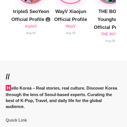
tripleS SeoYeon
WayV Xiaojun
THE BOYZ
Official Profile 🎂
Official Profile
Younghoon
tripleS
WayV
Official Profile
Aug 06
Aug 08
THE BOYZ
Aug 08
//
Hello Korea
– Real stories, real culture. Discover Korea
through the lens of Seoul-based experts. Curating the
best of K-Pop, Travel, and daily life for the global
audience.
Quick Link