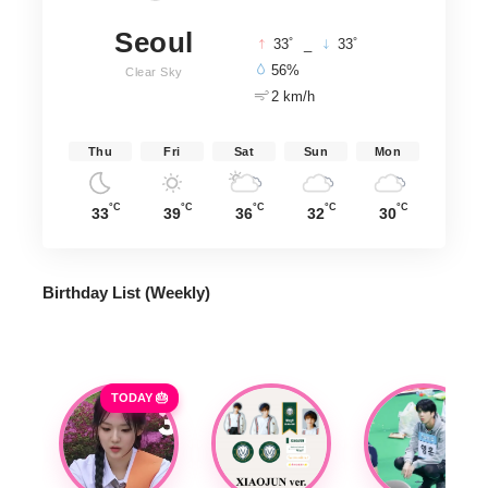
Seoul
°
°
33
_
33
56%
Clear Sky
2 km/h
Thu
Fri
Sat
Sun
Mon
°C
°C
°C
°C
°C
33
39
36
32
30
Birthday List (Weekly
)
TODAY 🎂