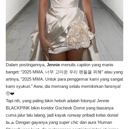
Dalam postingannya,
Jennie
menulis
caption
yang manis
banget: “2025 MMA. 너무 고마운 우리 팬들을 위해” atau yang
artinya, “2025 MMA. Untuk para penggemar kami yang sangat
kami syukuri.” Aww, dia memang selalu memikirkan fansnya!
🥺❤️
Tapi nih, yang paling bikin heboh adalah fotonya! Jennie
BLACKPINK bikin koridor Gocheok Dome yang biasanya
cuma jalur lalu lalang, jadi kayak
runway
pribadi kelas dunia!
👟🧢 Dengan gayanya yang super
chic
dan aura ‘Human