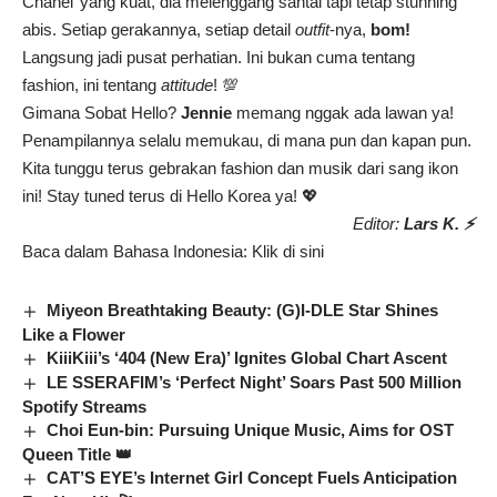
Chanel’ yang kuat, dia melenggang santai tapi tetap stunning
abis. Setiap gerakannya, setiap detail
outfit
-nya,
bom!
Langsung jadi pusat perhatian. Ini bukan cuma tentang
fashion, ini tentang
attitude
! 💯
Gimana Sobat Hello?
Jennie
memang nggak ada lawan ya!
Penampilannya selalu memukau, di mana pun dan kapan pun.
Kita tunggu terus gebrakan fashion dan musik dari sang ikon
ini! Stay tuned terus di Hello Korea ya! 💖
Editor:
Lars K. ⚡
Baca dalam Bahasa Indonesia:
Klik di sini
Miyeon Breathtaking Beauty: (G)I-DLE Star Shines
Like a Flower
KiiiKiii’s ‘404 (New Era)’ Ignites Global Chart Ascent
LE SSERAFIM’s ‘Perfect Night’ Soars Past 500 Million
Spotify Streams
Choi Eun-bin: Pursuing Unique Music, Aims for OST
Queen Title 👑
CAT’S EYE’s Internet Girl Concept Fuels Anticipation