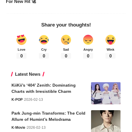
For New Hit 🚀
Share your thoughts!
Love
Cry
Sad
Angry
Wink
0
0
0
0
0
Latest News
KiiKii’s ‘404’ Zenith: Dominating
Charts with Irresistible Charm
K-POP
2026-02-13
Park Jung-min Transforms: The Cold
Allure of Humint’s Melodrama
K-Movie
2026-02-13