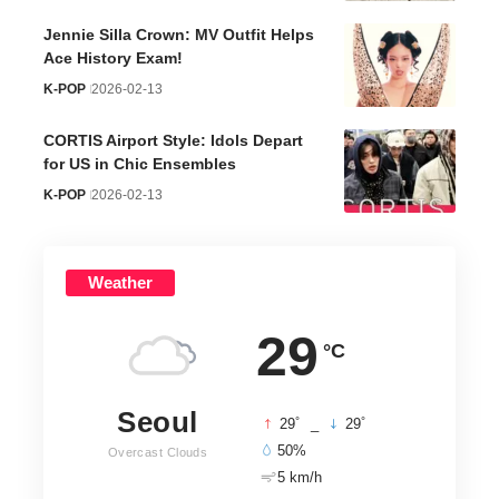
Jennie Silla Crown: MV Outfit Helps
Ace History Exam!
K-POP
2026-02-13
CORTIS Airport Style: Idols Depart
for US in Chic Ensembles
K-POP
2026-02-13
Weather
29
°C
Seoul
°
°
29
_
29
50%
Overcast Clouds
5 km/h