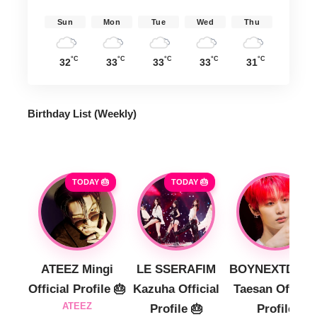
Sun
Mon
Tue
Wed
Thu
°C
°C
°C
°C
°C
32
33
33
33
31
Birthday List (Weekly
)
TODAY 🎂
TODAY 🎂
ATEEZ Mingi
LE SSERAFIM
BOYNEXTDOO
Official Profile 🎂
Kazuha Official
Taesan Official
ATEEZ
Profile 🎂
Profile