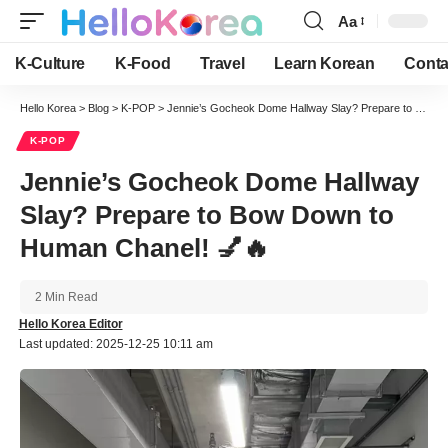
Aa
Font
Resizer
K-Culture
K-Food
Travel
Learn Korean
Conta
Hello Korea
>
Blog
>
K-POP
>
Jennie’s Gocheok Dome Hallway Slay? Prepare to Bow Down to Human Chanel! 💅🔥
K-POP
Jennie’s Gocheok Dome Hallway
Slay? Prepare to Bow Down to
Human Chanel! 💅🔥
2 Min Read
Hello Korea Editor
Last updated: 2025-12-25 10:11 am