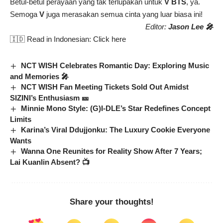
Betul-betul perayaan yang tak terlupakan untuk
V BTS
, ya.
Semoga
V
juga merasakan semua cinta yang luar biasa ini!
Editor:
Jason Lee 🎤
🇮🇩 Read in Indonesian:
Click here
NCT WISH Celebrates Romantic Day: Exploring Music
and Memories 🎤
NCT WISH Fan Meeting Tickets Sold Out Amidst
SIZINI’s Enthusiasm 🎫
Minnie Mono Style: (G)I-DLE’s Star Redefines Concept
Limits
Karina’s Viral Ddujjonku: The Luxury Cookie Everyone
Wants
Wanna One Reunites for Reality Show After 7 Years;
Lai Kuanlin Absent? 📺
Share your thoughts!