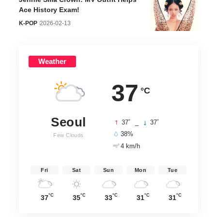
Ace History Exam!
K-POP
2026-02-13
Weather
37
°C
Seoul
°
°
37
_
37
38%
Few Clouds
4 km/h
Fri
Sat
Sun
Mon
Tue
°C
°C
°C
°C
°C
37
35
33
31
31