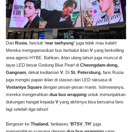
Dari
Rusia
, fanclub
‘mar taehyung’
juga tidak mau kalah!
Mereka mengoperasikan bus berbalut iklan
V
yang berkeliling
area agensi HYBE. Bahkan, iklan ulang tahun juga muncul di
layar LED besar Gedung Blue Pearl di
Cheongdam-dong,
Gangnam
, dekat kediaman
V
. Di
St. Petersburg
, fans Rusia
juga mengisi papan iklan di stasiun dan LED raksasa di
Vostaniya Square
dengan pesan-pesan manis. Istimewanya,
mereka mengerahkan
dua bus
wrapping
untuk menunjukkan
dukungan hangat kepada
V
yang akhirnya bisa bersama fans
lagi setelah tiga tahun!
Bergeser ke
Thailand
, fanbases
‘BTSV_TH’
juga
memeriahkan suasana dengan
dua bus
wrapping
yang