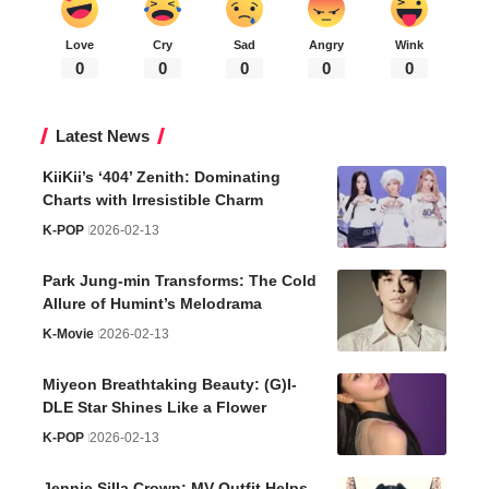
Love
Cry
Sad
Angry
Wink
0
0
0
0
0
Latest News
KiiKii’s ‘404’ Zenith: Dominating
Charts with Irresistible Charm
K-POP
2026-02-13
Park Jung-min Transforms: The Cold
Allure of Humint’s Melodrama
K-Movie
2026-02-13
Miyeon Breathtaking Beauty: (G)I-
DLE Star Shines Like a Flower
K-POP
2026-02-13
Jennie Silla Crown: MV Outfit Helps