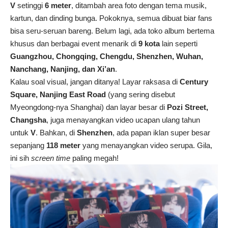
V
setinggi
6 meter
, ditambah area foto dengan tema musik,
kartun, dan dinding bunga. Pokoknya, semua dibuat biar fans
bisa seru-seruan bareng. Belum lagi, ada toko album bertema
khusus dan berbagai event menarik di
9 kota
lain seperti
Guangzhou, Chongqing, Chengdu, Shenzhen, Wuhan,
Nanchang, Nanjing, dan Xi’an
.
Kalau soal visual, jangan ditanya! Layar raksasa di
Century
Square, Nanjing East Road
(yang sering disebut
Myeongdong-nya Shanghai) dan layar besar di
Pozi Street,
Changsha
, juga menayangkan video ucapan ulang tahun
untuk
V
. Bahkan, di
Shenzhen
, ada papan iklan super besar
sepanjang
118 meter
yang menayangkan video serupa. Gila,
ini sih
screen time
paling megah!