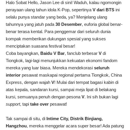
Halo Sobat Hello, Jason Lee di sini! Waduh, kalau ngomongin
perayaan ulang tahun idola K-Pop, sepertinya
V dari BTS
ini
selalu punya standar yang beda, ya? Menjelang ulang
tahunnya yang jatuh pada
30 Desember
, euforia global benar-
benar terasa kental. Para penggemar dari seluruh dunia
kompak memberikan dukungan spesial yang sukses
menciptakan suasana festival besar!
Coba bayangkan,
Baidu V Bar
, fanclub terbesar
V
di
Tiongkok, lagi-lagi menunjukkan kekuatan ekonomi fandom
mereka yang luar biasa. Mereka mendekorasi
seluruh
interior
pesawat maskapai regional pertama Tiongkok, China
Express, dengan wajah
V
! Mulai dari tempat bagasi kabin di
atas kepala, sandaran kursi, sampai meja lipat di belakang
kursi, semuanya penuh dengan pesona
V
. Ini sih bukan lagi
support
, tapi
take over
pesawat!
Tak sampai di situ, di
Intime City, Distrik Binjiang,
Hangzhou
, mereka menggelar acara super besar! Ada patung