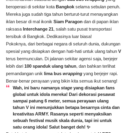
beroperasi di sekitar kota
Bangkok
selama sebulan penuh.
Mereka juga sudah tiga tahun berturut-turut menayangkan
iklan besar di mal ikonik
Siam Paragon
dan di papan iklan
raksasa
Interchange 21
, salah satu pusat transportasi
tersibuk di Bangkok. Dedikasinya luar biasa!
Pokoknya, dari berbagai negara di seluruh dunia, dukungan
spesial yang disiapkan dengan hati-hati untuk ulang tahun
V
terus bermunculan. Di jalanan sekitar agensi saja, berjejer
lebih dari
100 spanduk ulang tahun
, dan bahkan terlihat
pemandangan unik
lima bus
wrapping
yang berjejer rapi.
Benar-benar perayaan yang bikin kita semua ikut senang!
Wah, ini baru namanya
stage
yang disiapkan fans
global untuk idola mereka! Dari dekorasi pesawat
sampai patung 6 meter, semua perayaan ulang
tahun
V
ini menunjukkan betapa besarnya cinta dan
kreativitas ARMY. Rasanya seperti menyaksikan
sebuah festival musik skala dunia, tapi ini untuk
satu orang idola! Salut banget deh! ✨