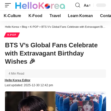
Aa
Font
Resizer
K-Culture
K-Food
Travel
Learn Korean
Conta
Hello Korea
>
Blog
>
K-POP
>
BTS V’s Global Fans Celebrate with Extravagant Birthday Wishes 🎉
K-POP
BTS V’s Global Fans Celebrate
with Extravagant Birthday
Wishes 🎉
4 Min Read
Hello Korea Editor
Last updated: 2025-12-30 12:42 pm