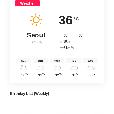
Weather
36
°C
Seoul
°
°
36
_
36
39%
Clear Sky
6 km/h
Sat
Sun
Mon
Tue
Wed
°C
°C
°C
°C
°C
36
31
32
31
33
Birthday List (Weekly
)