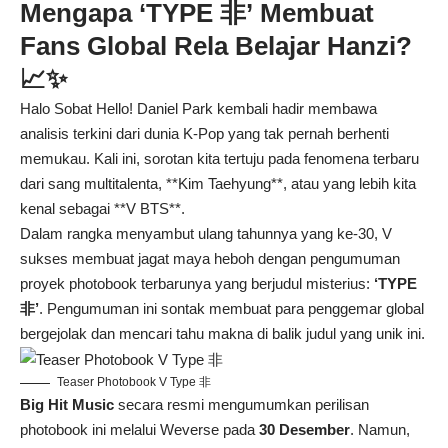
Mengapa ‘TYPE 非’ Membuat
Fans Global Rela Belajar Hanzi?
📈✨
Halo Sobat Hello! Daniel Park kembali hadir membawa
analisis terkini dari dunia K-Pop yang tak pernah berhenti
memukau. Kali ini, sorotan kita tertuju pada fenomena terbaru
dari sang multitalenta, **Kim Taehyung**, atau yang lebih kita
kenal sebagai **V BTS**.
Dalam rangka menyambut ulang tahunnya yang ke-30, V
sukses membuat jagat maya heboh dengan pengumuman
proyek photobook terbarunya yang berjudul misterius:
‘TYPE
非’
. Pengumuman ini sontak membuat para penggemar global
bergejolak dan mencari tahu makna di balik judul yang unik ini.
Teaser Photobook V Type 非
Big Hit Music
secara resmi mengumumkan perilisan
photobook ini melalui Weverse pada
30 Desember
. Namun,