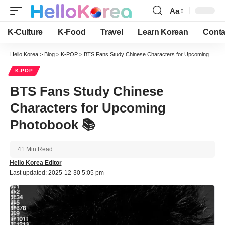
Aa
Font
Resizer
K-Culture
K-Food
Travel
Learn Korean
Conta
Hello Korea
>
Blog
>
K-POP
>
BTS Fans Study Chinese Characters for Upcoming Photobook 📚
K-POP
BTS Fans Study Chinese
Characters for Upcoming
Photobook 📚
41 Min Read
Hello Korea Editor
Last updated: 2025-12-30 5:05 pm