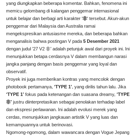
yang diungkapkan beberapa komentar. Bahkan, fenomena ini
memicu gelombang di kalangan penggemar internasional
untuk belajar dan berbagi arti karakter ‘
非
‘ tersebut. Akun-akun
penggemar dari Malaysia dan Australia ramai
mengekspresikan antusiasme mereka, dan beberapa bahkan
menganalisis bahwa postingan V pada
5 Desember 2021
dengan judul ’27 V2 非’ adalah petunjuk awal dari proyek ini. Ini
menunjukkan betapa cerdasnya V dalam membangun narasi
jangka panjang dengan basis penggemar yang loyal dan
observatif.
Proyek ini juga memberikan kontras yang mencolok dengan
photobook pertamanya,
‘TYPE 1’
, yang dirilis tahun lalu. Jika
‘TYPE 1’
fokus pada ketenangan dan suasana dreamy,
‘TYPE
非’
justru diinterpretasikan sebagai penolakan terhadap label
dan ekspresi perlawanan. Ini adalah evolusi merek yang
cerdas, menunjukkan jangkauan artistik V yang luas dan
kemampuannya untuk berinovasi.
Ngomong-ngomong, dalam wawancara dengan Vogue Jepang