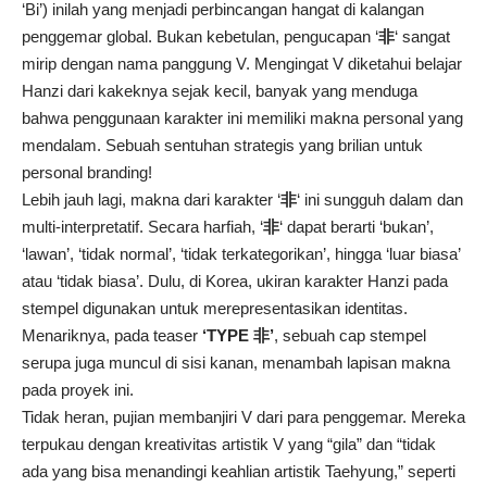
‘Bi’) inilah yang menjadi perbincangan hangat di kalangan
penggemar global. Bukan kebetulan, pengucapan ‘
非
‘ sangat
mirip dengan nama panggung V. Mengingat V diketahui belajar
Hanzi dari kakeknya sejak kecil, banyak yang menduga
bahwa penggunaan karakter ini memiliki makna personal yang
mendalam. Sebuah sentuhan strategis yang brilian untuk
personal branding!
Lebih jauh lagi, makna dari karakter ‘
非
‘ ini sungguh dalam dan
multi-interpretatif. Secara harfiah, ‘
非
‘ dapat berarti ‘bukan’,
‘lawan’, ‘tidak normal’, ‘tidak terkategorikan’, hingga ‘luar biasa’
atau ‘tidak biasa’. Dulu, di Korea, ukiran karakter Hanzi pada
stempel digunakan untuk merepresentasikan identitas.
Menariknya, pada teaser
‘TYPE 非’
, sebuah cap stempel
serupa juga muncul di sisi kanan, menambah lapisan makna
pada proyek ini.
Tidak heran, pujian membanjiri V dari para penggemar. Mereka
terpukau dengan kreativitas artistik V yang “gila” dan “tidak
ada yang bisa menandingi keahlian artistik Taehyung,” seperti