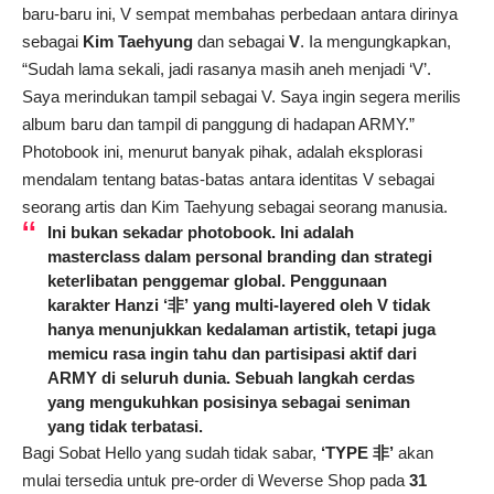
baru-baru ini, V sempat membahas perbedaan antara dirinya
sebagai
Kim Taehyung
dan sebagai
V
. Ia mengungkapkan,
“Sudah lama sekali, jadi rasanya masih aneh menjadi ‘V’.
Saya merindukan tampil sebagai V. Saya ingin segera merilis
album baru dan tampil di panggung di hadapan ARMY.”
Photobook ini, menurut banyak pihak, adalah eksplorasi
mendalam tentang batas-batas antara identitas V sebagai
seorang artis dan Kim Taehyung sebagai seorang manusia.
Ini bukan sekadar photobook. Ini adalah
masterclass dalam personal branding dan strategi
keterlibatan penggemar global. Penggunaan
karakter Hanzi ‘非’ yang multi-layered oleh V tidak
hanya menunjukkan kedalaman artistik, tetapi juga
memicu rasa ingin tahu dan partisipasi aktif dari
ARMY di seluruh dunia. Sebuah langkah cerdas
yang mengukuhkan posisinya sebagai seniman
yang tidak terbatasi.
Bagi Sobat Hello yang sudah tidak sabar,
‘TYPE 非’
akan
mulai tersedia untuk pre-order di Weverse Shop pada
31