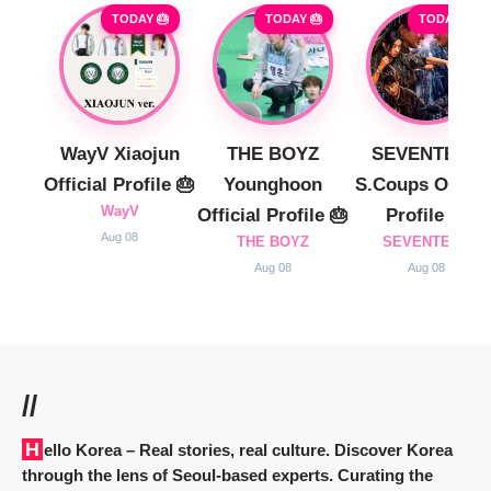
TODAY 🎂
TODAY 🎂
TODAY 🎂
WayV Xiaojun
THE BOYZ
SEVENTEEN
Official Profile 🎂
Younghoon
S.Coups Officia
WayV
Official Profile 🎂
Profile 🎂
Aug 08
THE BOYZ
SEVENTEEN
Aug 08
Aug 08
//
Hello Korea
– Real stories, real culture. Discover Korea
through the lens of Seoul-based experts. Curating the