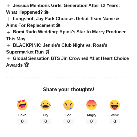
Jessica Mentions Girls’ Generation After 12 Years:
What Happened? 🎤
Longshot: Jay Park Chooses Debut Team Name &
Aims For Replacement 🎤
Bomi Rado Wedding: Apink’s Star to Marry Producer
This May
BLACKPINK: Jennie’s Club Night vs. Rosé’s
Supermarket Run 🛒
Global Sensation BTS Jin Crowned #1 at Heart Choice
Awards 🏆
Share your thoughts!
Love
Cry
Sad
Angry
Wink
0
0
0
0
0