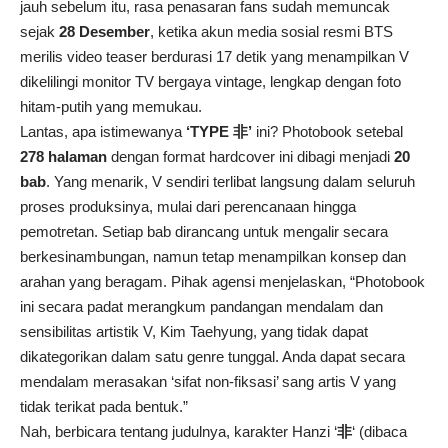
jauh sebelum itu, rasa penasaran fans sudah memuncak
sejak
28 Desember
, ketika akun media sosial resmi BTS
merilis video teaser berdurasi 17 detik yang menampilkan V
dikelilingi monitor TV bergaya vintage, lengkap dengan foto
hitam-putih yang memukau.
Lantas, apa istimewanya
‘TYPE 非’
ini? Photobook setebal
278 halaman
dengan format hardcover ini dibagi menjadi
20
bab
. Yang menarik, V sendiri terlibat langsung dalam seluruh
proses produksinya, mulai dari perencanaan hingga
pemotretan. Setiap bab dirancang untuk mengalir secara
berkesinambungan, namun tetap menampilkan konsep dan
arahan yang beragam. Pihak agensi menjelaskan, “Photobook
ini secara padat merangkum pandangan mendalam dan
sensibilitas artistik V, Kim Taehyung, yang tidak dapat
dikategorikan dalam satu genre tunggal. Anda dapat secara
mendalam merasakan ‘sifat non-fiksasi’ sang artis V yang
tidak terikat pada bentuk.”
Nah, berbicara tentang judulnya, karakter Hanzi ‘
非
‘ (dibaca